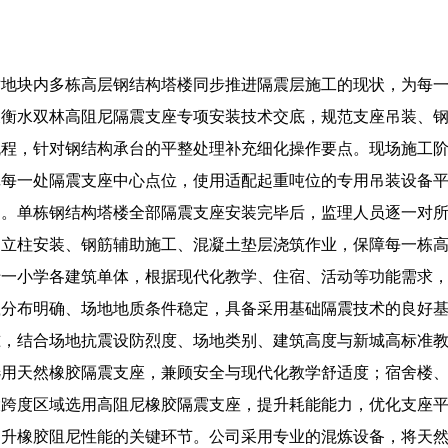
对地块内多栋高层钢结构塔楼同步推进隔震层施工的现状，为每
展衡水双林高阻尼隔震支座专项安装技术交底，规范支座吊装、
流程，针对钢结构承台的平整处理补充细化操作要点。现场施工
记每一处隔震支座中心点位，使用适配起重吨位的专用吊装设备
匀。单栋钢结构塔楼全部隔震支座安装完毕后，监理人员逐一对
立柱安装、钢筋辅助施工、混凝土垫层浇筑作业，保障每一栋高层
十一小学各建筑单体，根据现代化教学、住宿、活动等功能需求
载分布明确、场地地质条件稳定，具备采用基础隔震技术的良好
准，结合场地抗震设防烈度、场地类别、建筑高度与新城高标准
选用天然橡胶隔震支座，兼顾安全与现代化教学舒适度；宿舍楼
大跨度区域选用高阻尼橡胶隔震支座，提升耗能能力，优化支座
提升橡胶阻尼性能的关键环节。公司采用专业的混炼设备，将天