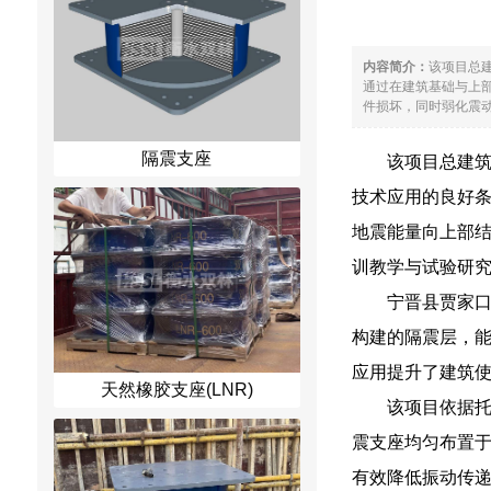
内容简介：
该项目总
通过在建筑基础与上
件损坏，同时弱化震动
隔震支座
该项目总建筑
技术应用的良好
地震能量向上部
训教学与试验研
宁晋县贾家
构建的隔震层，
应用提升了建筑
天然橡胶支座(LNR)
该项目依据
震支座均匀布置
有效降低振动传