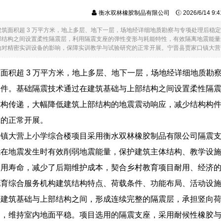
衡水双林橡胶制品有限公司
2026/6/14 9
建筑面积超 3 万平方米，地上多层、地下一层，场地经详细地质勘察与专项处理后稳
部结构之间设置柔性隔震层，利用隔震支座的弹性变形与耗能特性，有效隔离地震能量
对精密实训设备的影响，保障实训教学与试验研究的正常开展。宁晋县贾家口镇大营....
面积超 3 万平方米，地上多层、地下一层，场地经详细地质勘
条件。基础隔震技术通过在建筑基础与上部结构之间设置柔性隔
结构传递，大幅降低建筑上部结构的地震震动响应，减少结构构
究的正常开展。
口镇大营上小学综合楼项目采用衡水双林橡胶制品有限公司隔震
能在地震发生时有效削弱地震能量，保护建筑主体结构、教学设
使用寿命，减少了后期维护成本，契合乡村教育项目耐用、经济
托育综合服务机构建筑结构特点、荷载条件、功能布局、活动设
于建筑基础与上部结构之间，形成连续完整的隔震层，承担竖向
递，维持室内地面平稳。项目选用的隔震支座，采用耐候性橡胶