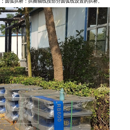
桥；圆弧拱桥：拱圈轴线按部分圆弧线设置的拱桥。