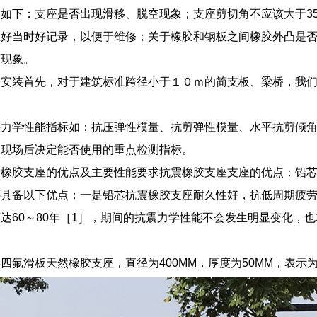
如下：支座是否出现滑移、脱空现象；支座剪切角不应该大于3
里好当时好记录，以便于维修；关于橡胶和钢板之间橡胶外凸是
离现象。
及安装首先，对于建筑标准跨径小于１０ｍ的简支板、梁桥，我
。
力学性能指标如：抗压弹性模量、抗剪弹性模量、水平抗剪倾角
工现场后决定能否使用的重点检测指标。
震橡胶支座的优点及主要性能要求抗震橡胶支座支座的优点：铅
还具备以下优点：一是铅芯抗震橡胶支座耐久性好，抗低周期疲
达60～80年［1］，期间的抗震力学性能不会发生明显变化，
氟滑板天然橡胶支座，直径为400MM，厚度为50MM，表示为：GY