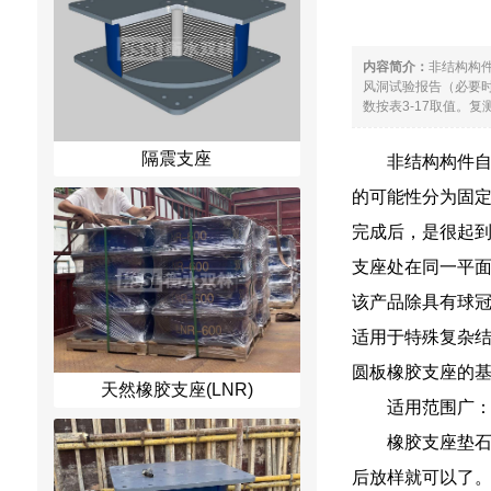
内容简介：
非结构构
风洞试验报告（必要
数按表3-17取值。复
隔震支座
非结构构件
的可能性分为固
完成后，是很起到
支座处在同一平
该产品除具有球
适用于特殊复杂结
圆板橡胶支座的
天然橡胶支座(LNR)
适用范围广
橡胶支座垫
后放样就可以了