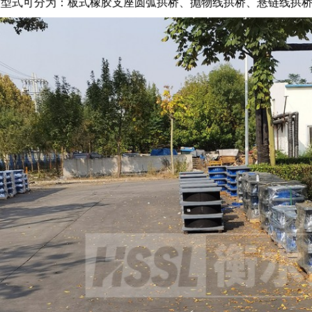
的型式可分为：板式橡胶支座圆弧拱桥、抛物线拱桥、悬链线拱