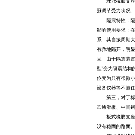
球冠橡胶支座
冠调节受力状况
隔震特性：隔
影响使用要求；在
系，其自振周期大大
有救地隔开，明显
且，由于隔震装置
型”变为隔震结构
位变为只有很微
设备仪器等不遭
第三，对于
乙烯滑板、中间
板式橡胶支
没有稳固的路面