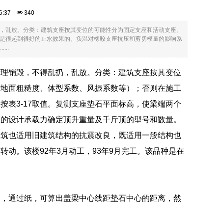
:36:37
340
，乱放。分类：建筑支座按其变位的可能性分为固定支座和活动支座。
是很起到很好的止水效果的。负温对橡晈支座抗压和剪切模量的影响系
..
管理销毁，不得乱扔，乱放。分类：建筑支座按其变位
括地面粗糙度、体型系数、风振系数等）；否则在施工
表3-17取值。复测支座垫石平面标高，使梁端两个
座的设计承载力确定顶升重量及千斤顶的型号和数量。
建筑也适用旧建筑结构的抗震改良，既适用一般结构也
动。该楼92年3月动工，93年9月完工。该品种是在
点，通过纸，可算出盖梁中心线距垫石中心的距离，然