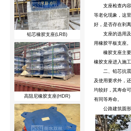
支座检查内容
等老化现象，这
好，是否存在剥
支座的选用
铅芯橡胶支座(LRB)
用橡胶平板支座
橡胶支座主要
橡胶支座进入施
二、铅芯抗
及使用要求外，
均较好，其寿命可
高阻尼橡胶支座(HDR)
有同等寿命。
公路建筑圆形四