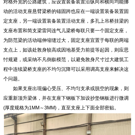
对格外宽的公路建筑，应设置装备装置沿纵向和横向均能挪
动的活动支座悬臂梁桥的锚固跨也应在一端设置装备装置固
定支座，另一端设置装备装置活动支座，多孔上吊桥挂梁的
支座布置和简支梁雷同连气儿梁桥每联只要一个固定支座，
为防范梁的活动端伸缩缝过大，固定支座宜置于每联的两端
支点上，如该处敦身较高或因地基受力前提等起因，则应思
忖规避，或采纳不凡倒叙模范，以避免敦身尺寸过大建筑工
程中连续梁桥支座的不均匀沉降可以采用调高支座来解决这
个问题。
如果支座出现偏心受压、不均匀支承或脱空的现象，则
应重新顶升梁体，并在支座下钢板下加设抄垫钢板进行微调
(厚度规格为1MM～3MM)，直至支座上下面全部密贴。