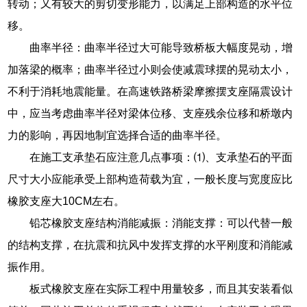
转动；又有较大的剪切变形能力，以满足上部构造的水平位
移。
曲率半径：曲率半径过大可能导致桥板大幅度晃动，增
加落梁的概率；曲率半径过小则会使减震球摆的晃动太小，
不利于消耗地震能量。在高速铁路桥梁摩擦摆支座隔震设计
中，应当考虑曲率半径对梁体位移、支座残余位移和桥墩内
力的影响，再因地制宜选择合适的曲率半径。
在施工支承垫石应注意几点事项：⑴、支承垫石的平面
尺寸大小应能承受上部构造荷载为宜，一般长度与宽度应比
橡胶支座大10CM左右。
铅芯橡胶支座结构消能减振：消能支撑：可以代替一般
的结构支撑，在抗震和抗风中发挥支撑的水平刚度和消能减
振作用。
板式橡胶支座在实际工程中用量较多，而且其安装看似