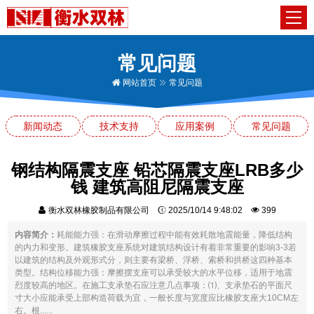
常见问题
网站首页
常见问题
新闻动态
技术支持
应用案例
常见问题
钢结构隔震支座 铅芯隔震支座LRB多少
钱 建筑高阻尼隔震支座
衡水双林橡胶制品有限公司
2025/10/14 9:48:02
399
内容简介：
耗能能力强：在滑动摩擦过程中能有效耗散地震能量，降低结构
的内力和变形。建筑橡胶支座系统对建筑结构设计有着非常重要的影响3-3若
以建筑的结构及外观形式分，则主要有梁桥、浮桥、索桥和拱桥这四种基本
类型。结构位移能力强：摩擦摆支座可以承受较大的水平位移，适用于地震
烈度较高的地区。在施工支承垫石应注意几点事项：⑴、支承垫石的平面尺
寸大小应能承受上部构造荷载为宜，一般长度与宽度应比橡胶支座大10CM左
右。根......