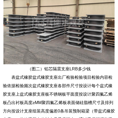
（图二）铅芯隔震支座LRB多少钱
表盆式橡胶盆式橡胶支座出厂检验检验项目检验内容检
验依据检验频次盆式橡胶支座各部件尺寸按设计每个盆式橡
胶支座上盆式橡胶支座板不锈钢板平面度按设计聚四氟乙烯
板凸出衬板高度≥MM聚四氟乙烯板表面储硅脂槽尺寸及排列
方向按设计支座组装高度偏差0条吊装预制箱梁（带盆式橡胶