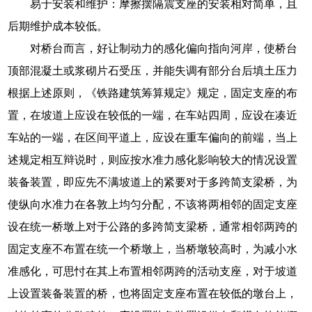
易于安装和维护：摩擦摆隔震支座的安装相对简单，且
后期维护成本较低。
对桥台而言，好让制动力的感化偏向指向河岸，使桥台
顶部混凝土或浆砌片石受压，并能失调有部分台后填土压力
根据上述原则，《铁路建筑筹算规定》规定，固定支座的布
置，在坡道上应设在较低的一端，在车站四周，应设在凑近
车站的一端，在区间平道上，应设在重车偏向的前端，当上
述规定相互辩说时，则应按水准力感化影响较大的情况设置
装备装置，即应先不满坡道上的紧要对于多跨简支梁桥，为
使纵向水准力在各敦上均匀分配，不该将两相邻的固定支座
设在统一桥墩上对于公路的多跨简支梁桥，通常相邻两跨的
固定支座不布置在统一个桥墩上，当桥墩较高时，为减小水
准感化，可思忖在其上布置相邻两跨的活动支座，对于坡道
上设置装备装置的桥，也将固定支座布置在较低的墩台上，