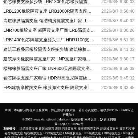
铅芯橡皮支座多少钱 LRB1300铅芯橡胶隔震支座生产厂家 建筑隔震支座LNR300生产厂家
2026/8/8 9:30:03
LRB1200橡胶隔震支座 LRB1000R隔震支座源头工厂 LRB300铅芯隔震支座什么价格
2026/8/7 9:50:40
高层橡胶隔震支座 钢结构房抗震支座厂家 工程叠层橡胶隔震支座厂家
2026/8/7 9:40:32
LNR700橡胶支座 减隔震支座厂商 LRB隔震支座600生产厂家
2026/8/7 9:30:26
LRB1400铅芯隔震支座源头工厂 HDR1100支座源头工厂 建筑隔震建筑的隔震支座源头工厂
2026/8/6 9:51:09
建筑工程叠层橡胶隔震支座多少钱 建筑橡胶隔震支座LNR700源头工厂 建筑物橡胶隔震支座源头工厂
2026/8/6 9:41:02
建筑厚肉橡胶隔震支座厂家 LNR支座厂家电话 隔震支座LNR300生产厂家
2026/8/6 9:30:17
楼梯橡胶隔震支座厂家 LNR600天然隔震支座 国内隔震支座厂家
2026/8/5 9:55:39
铅芯隔振支座厂家电话 HDR型高阻尼隔震橡胶支座厂家 建筑隔震支座隔震支座厂家
2026/8/5 9:45:02
FPS建筑摩擦摆支座 橡胶弹性支座 隔震支座LRB650-Ⅱ生产厂家
2026/8/5 9:33:49
声明：本站部分内容来自互联网，并已注明转载来源，若有涉及侵权，请联系0318-6666807进
行删除！
© 2026 www.xiangjiaoshuidai.com 版权所有 网站设计：
青禾网络
冀ICP备16028262号
友情链接：
建筑隔震支座
建筑减隔震
高阻尼隔震支座
摩擦摆隔震支座
建筑减震支座
高阻尼支座
铅芯隔震支座
铅芯橡胶支座
HDR隔震支座
LNR橡胶支座
LRB隔震支座
LRB铅芯支座
LRB橡胶
支座
隔震支座
铅芯支座
HDR橡胶支座
LNR隔震支座
天然橡胶隔震支座
FPS隔震支座
FPS摩擦