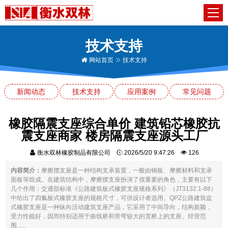
技术支持
网站首页
技术支持
新闻动态
技术支持
应用案例
常见问题
橡胶隔震支座综合单价 建筑铅芯橡胶抗
震支座商家 楼房隔震支座源头工厂
衡水双林橡胶制品有限公司
2026/5/20 9:47:26
126
内容简介：
摩擦摆支座是一种结构支承装置，一般由钢板、摩擦材料和支承
面板等组成。在建筑结构中，摩擦摆支座扮演了很重要的角色，主要有以下
几个作用：交通部标准《公路建筑板式橡胶支座规格系列》（JT3132.1-88）
中给出了四氟板式橡胶支座的规格尺寸，可供设计者选用。QPZ公路建筑盆
式橡胶支座是一种纵向活动建筑支座产品，它采用了中间导向，结构新颖，
受力性能好，因而特别适用于曲线桥和旁弯较大的宽桥上的支座。经营范
围......