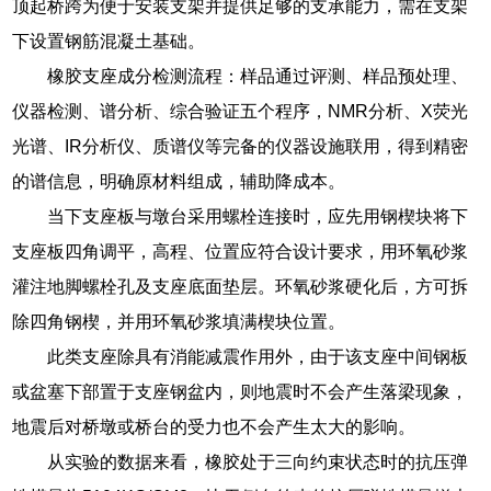
顶起桥跨为便于安装支架并提供足够的支承能力，需在支架
下设置钢筋混凝土基础。
橡胶支座成分检测流程：样品通过评测、样品预处理、
仪器检测、谱分析、综合验证五个程序，NMR分析、X荧光
光谱、IR分析仪、质谱仪等完备的仪器设施联用，得到精密
的谱信息，明确原材料组成，辅助降成本。
当下支座板与墩台采用螺栓连接时，应先用钢楔块将下
支座板四角调平，高程、位置应符合设计要求，用环氧砂浆
灌注地脚螺栓孔及支座底面垫层。环氧砂浆硬化后，方可拆
除四角钢楔，并用环氧砂浆填满楔块位置。
此类支座除具有消能减震作用外，由于该支座中间钢板
或盆塞下部置于支座钢盆内，则地震时不会产生落梁现象，
地震后对桥墩或桥台的受力也不会产生太大的影响。
从实验的数据来看，橡胶处于三向约束状态时的抗压弹