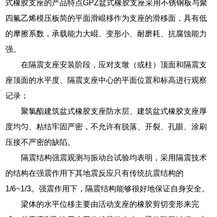
式橡胶支座的产品特点GPZ盆式橡胶支座采用不锈钢板与聚
四氟乙烯模压板简的平面滑崐移作为支座的滑移面，具有低
的摩擦系数，承载能力大崐、变形小、耐磨耗、抗腐蚀能力
强。
在隔震支座安装阶段，应对支墩（或柱）顶面和隔震支
座顶面的水平度、隔震支座中心的平面位置和标高进行观察
记录；
聚氯酯建筑盆式橡胶支座防水层、建筑盆式橡胶支座厚
度均匀、粘结牢固严密，不允许有脱落、开裂、孔眼、涂刷
压接不严密的缺陷。
隔震结构强震观测与振动台试验均表明，采用隔震技术
的结构在强震作用下其地震反应只有传统抗震结构的
1/6~1/3。强震作用下，隔震结构能够很好地保证自身安全。
梁体的水平位移主要由活动支座的橡胶剪切变形来完