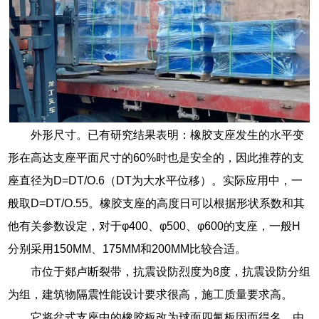
外形尺寸。已有研究结果表明：橡胶支座发生的水平变
形在高达支座平面尺寸的60%时也是安全的，因此推荐的支
座直径为D=DT/O.6（DT为大水平位移）。实际应用中，一
般取D=DT/O.55。橡胶支座的高度日可以根据形状系数和其
他有关参数设定，对于φ400、φ500、φ600的支座，一般H
分别采用150MM、175MM和200MM比较合适。
市位于郯卢断裂带，抗震设防烈度为8度，抗震设防分组
为组，建筑物隔震性能设计要求很高，施工质量要求高。
它将盆式支座中的橡胶板改为球面四氟板因而得名，由