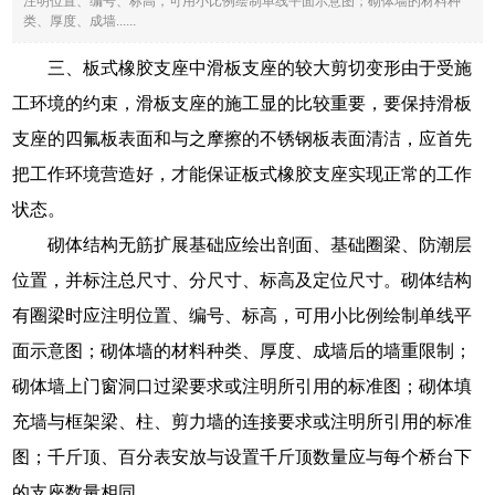
注明位置、编号、标高，可用小比例绘制单线平面示意图；砌体墙的材料种
类、厚度、成墙......
三、板式橡胶支座中滑板支座的较大剪切变形由于受施
工环境的约束，滑板支座的施工显的比较重要，要保持滑板
支座的四氟板表面和与之摩擦的不锈钢板表面清洁，应首先
把工作环境营造好，才能保证板式橡胶支座实现正常的工作
状态。
砌体结构无筋扩展基础应绘出剖面、基础圈梁、防潮层
位置，并标注总尺寸、分尺寸、标高及定位尺寸。砌体结构
有圈梁时应注明位置、编号、标高，可用小比例绘制单线平
面示意图；砌体墙的材料种类、厚度、成墙后的墙重限制；
砌体墙上门窗洞口过梁要求或注明所引用的标准图；砌体填
充墙与框架梁、柱、剪力墙的连接要求或注明所引用的标准
图；千斤顶、百分表安放与设置千斤顶数量应与每个桥台下
的支座数量相同。