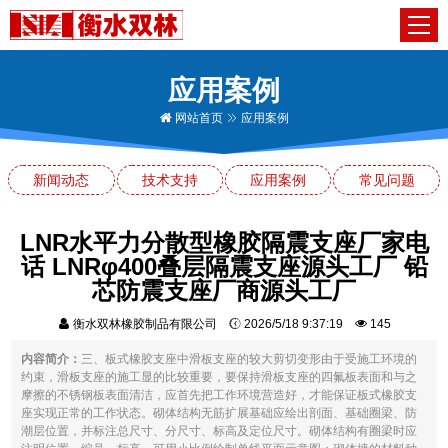
应用案例
网站首页
应用案例
新闻动态
技术支持
应用案例
常见问题
LNR水平力分散型橡胶隔震支座厂家电
话 LNRφ400叠层隔震支座源头工厂 铅
芯防震支座厂商源头工厂
衡水双林橡胶制品有限公司
2026/5/18 9:37:19
145
内容简介：
三、板式橡胶支座中滑板支座的较大剪切变形由于受施工环境的
约束，滑板支座的施工显的比较重要，要保持滑板支座的四氟板表面和与之
摩擦的不锈钢板表面清洁，应首先把工作环境营造好，才能保证板式橡胶支
座实现正常的工作状态。砌体结构无筋扩展基础应绘出剖面、基础圈梁、防
潮层位置，并标注总尺寸、分尺寸、标高及定位尺寸。砌体结构有圈梁时应