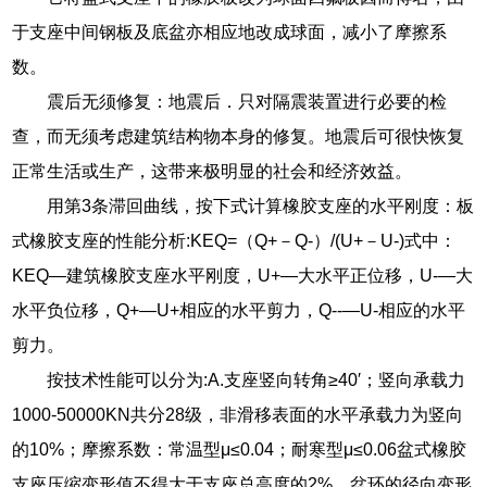
于支座中间钢板及底盆亦相应地改成球面，减小了摩擦系
数。
震后无须修复：地震后．只对隔震装置进行必要的检
查，而无须考虑建筑结构物本身的修复。地震后可很快恢复
正常生活或生产，这带来极明显的社会和经济效益。
用第3条滞回曲线，按下式计算橡胶支座的水平刚度：板
式橡胶支座的性能分析:KEQ=（Q+－Q-）/(U+－U-)式中：
KEQ―建筑橡胶支座水平刚度，U+―大水平正位移，U-―大
水平负位移，Q+―U+相应的水平剪力，Q--―U-相应的水平
剪力。
按技术性能可以分为:A.支座竖向转角≥40′；竖向承载力
1000-50000KN共分28级，非滑移表面的水平承载力为竖向
的10%；摩擦系数：常温型μ≤0.04；耐寒型μ≤0.06盆式橡胶
支座压缩变形值不得大于支座总高度的2%，盆环的径向变形