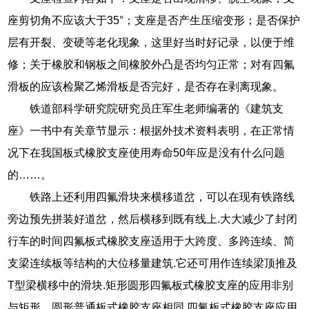
座剪切角不应该大于35°；支座是否产生压缩变形；是否保护
层有开裂、变硬等老化现象，这里好当时好记录，以便于维
修；关于橡胶和钢板之间橡胶外凸是否均匀正常；对有四氟
滑板的应该检聚乙烯滑板是否完好，是否存在剥离现象。
铁道部科学研究院研究员庄军生老师编著的《建筑支
座》一书中有关章节显示：根据外技术资料表明，在正常情
况下在我国板式橡胶支座使用寿命50年应是没有什么问题
的……。
铁路上还利用四氟滑块来横移道岔，可以在现有铁路线
旁边预先拼装好道岔，然后横移到既有线上.大大减少了封闭
行车的时间四氟板式橡胶支座适用于大跨度、多跨连续、简
支梁连续板等结构的大位移量建筑.它还可用作连续梁顶推及
T型梁横移中的滑块.矩形圆形四氟板式橡胶支座的应用非别
与矩形、圆形普通板式橡胶支座相同.四氟板式橡胶支座应用