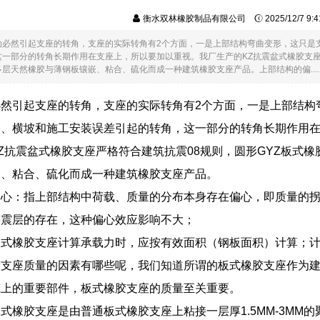
衡水双林橡胶制品有限公司
2025/12/7 9
动必然引起支座的转角，支座的实际转角有2个方面，一是上部结构弯曲变形，这只是
一部分的转角长期作用在支座上，所以要加以重视。我厂生产的KZ抗震盆式橡胶支座严
层天然橡胶与薄钢板镶嵌、粘合、硫化而成一种建筑橡胶支座产品。上部结构的偏.....
必然引起支座的转角，支座的实际转角有2个方面，一是上部结构
坡、横坡和施工安装误差引起的转角，这一部分的转角长期作用
Z抗震盆式橡胶支座严格符合建筑抗震08规则，圆形GYZ板式
嵌、粘合、硫化而成一种建筑橡胶支座产品。
偏心：指上部结构中荷载、质量的分布本身存在偏心，即质量的
隔震层的存在，这种偏心效应影响不大；
板式橡胶支座计算承载力时，应按有效面积（钢板面积）计算；
胶支座质量的因素有哪些呢，我们知道所谓的板式橡胶支座作为
筑上的重要部件，板式橡胶支座的质量至关重要。
式橡胶支座是由普通板式橡胶支座上粘接一层厚1.5MM-3MM