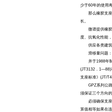
少于60年的使用
那么橡胶支
长。
微谱提供橡胶
度、抗氧化性能
供应各类建
滑移量问题
并于1988
(JT3132．1
支座标准》(JT/
GPZ系列公
须保证三个方向
必须确保支
算值相等如果在