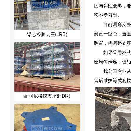
度与弹性变形，能
移不受限制。
目前调高支
设置一空腔，当
铅芯橡胶支座(LRB)
装置，需调整支
如果采用板
座均匀传递，但
我公司专业
售后维护等成套技
高阻尼橡胶支座(HDR)