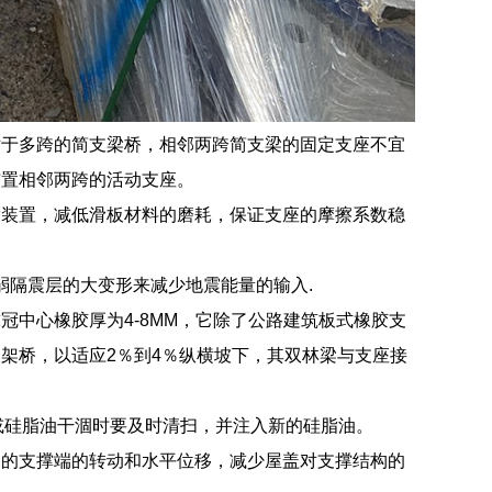
对于多跨的简支梁桥，相邻两跨简支梁的固定支座不宜
布置相邻两跨的活动支座。
脂装置，减低滑板材料的磨耗，保证支座的摩擦系数稳
弱隔震层的大变形来减少地震能量的输入.
中心橡胶厚为4-8MM，它除了公路建筑板式橡胶支
架桥，以适应2％到4％纵横坡下，其双林梁与支座接
沙或硅脂油干涸时要及时清扫，并注入新的硅脂油。
起的支撑端的转动和水平位移，减少屋盖对支撑结构的