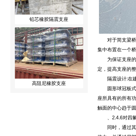
铅芯橡胶隔震支座
对于简支梁
集中布置在一个
为保证支座
定，提高支座的
隔震设计:在
高阻尼橡胶支座
圆形球冠板式
座所具有的所有功
触面的中心趋于
、2.4.6
同时，通过