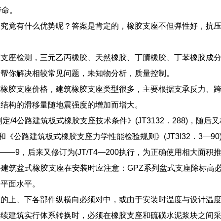
寿命。
座究竟有什么优势呢？答案是肯定的，橡胶支座不但弹性好，抗
支座检测，三元乙丙橡胶、天然橡胶、丁腈橡胶、丁苯橡胶成分检
，帮你解决相较常见问题，未知物分析，质量控制。
筑橡胶支座价格，建筑橡胶支座类型很多，主要根据支承反力、
：结构的滑移量随地震强度的增加而增大。
年制定/4公路建筑板式橡胶支座技术条件》(JT3132．288)，
—88)和《公路建筑板式橡胶支座力学性能检验规则》(JT3I32．3—
T4——9，后来又修订为(JT/T4—200执行，为正确使用相大
路建筑盆式橡胶支座在安装时应注意：GPZ系列盆式支座除标高
的平面水平。
座的上、下各部件纵横向必须对中，或由于安装时温度与设计温
连续建筑实行体系转换时，必须在橡胶支座和硫磺水泥浆块之间