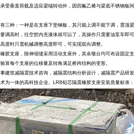
承受垂直荷载及适应梁端转动外，因四氟乙烯与梁底不锈钢板间的
座有三种：一种是在支座下垫钢板，其只能上调不能下调，需顶
需要调高时，往空腔内充液体就可以了，其操作只需要油泵车即
座高度时只需机械调整高度即可，可实现双向调整。
式橡胶支座，除伸缩缝采用活动支座外，其余墩台均可布设固定
须验算每个支座的位移量及转角满足桥跨结构的变形。
从事建筑减隔震技术咨询，减隔震结构分析设计，减隔震产品研
术为一体的高科技企业。LRB铅芯隔震橡胶支座安装质量标准