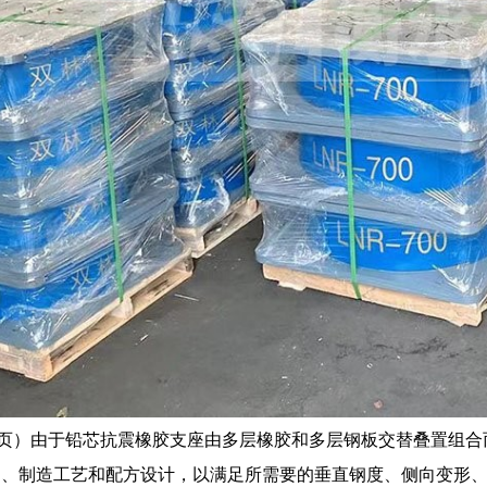
7页）由于铅芯抗震橡胶支座由多层橡胶和多层钢板交替叠置组
构、制造工艺和配方设计，以满足所需要的垂直钢度、侧向变形