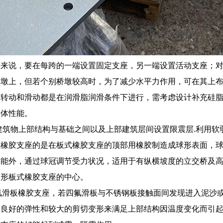
桥来说，要在每跨的一端设置固定支座，另一端设置活动支座；
桥墩上，但若个别桥墩较高时，为了减少水平力作用，可在其上
的转动和滑动都是在润滑脂润滑条件下进行，需考虑设计补充硅
整体性能。
建筑物上部结构与基础之间以及上部建筑层间设置限震层.利用软
橡胶支座的是在板式橡胶支座的顶部用橡胶制造成球形表面，球冠
能外，通过球冠调节受力状况，适用于有纵横坡度的立交桥及高
圆形板式橡胶支座的中心。
对四氟滑板橡胶支座，若四氟滑板与不锈钢板接触面间发现进入泥
其良好的弹性和较大的剪切变形来满足上部结构因温度变化而引