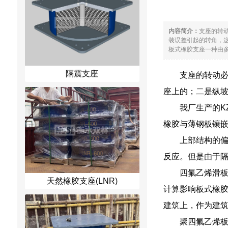
内容简介：
支座的转
装误差引起的转角，这
板式橡胶支座一种由多
隔震支座
支座的转动
座上的；二是纵
我厂生产的K
橡胶与薄钢板镶
上部结构的
反应。但是由于
四氟乙烯滑
天然橡胶支座(LNR)
计算影响板式橡
建筑上，作为建
聚四氟乙烯板