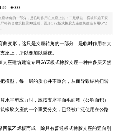
:41:59
333
支座转角的一部分，是临时作用在支座上的；二是纵坡、横坡和施工安
格符合建筑抗震08规则，圆形GYZ板式橡胶支座建筑建造专用GYZ
.
弯曲变形，这只是支座转角的一部分，是临时作用在支
在支座上，所以要加以重视。
橡胶支座建筑建造专用GYZ板式橡胶支座一种由多层天然
拐把模型，每一层的质心并不重合，从而导致结构扭转
计算水平剪应力时，应按支座平面毛面积（公称面积）
建筑橡胶支座的一个重要分支，已经被广泛使用在公路
的聚四氟乙烯板而成；除具有普通板式橡胶支座的竖向刚